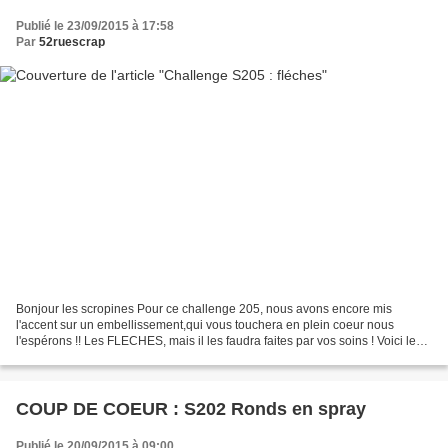
Publié le 23/09/2015 à 17:58
Par
52ruescrap
Bonjour les scropines Pour ce challenge 205, nous avons encore mis
l'accent sur un embellissement,qui vous touchera en plein coeur nous
l'espérons !! Les FLECHES, mais il les faudra faites par vos soins ! Voici les
interprétations de l'équipe: Thuria...
COUP DE COEUR : S202 Ronds en spray
Publié le 20/09/2015 à 09:00