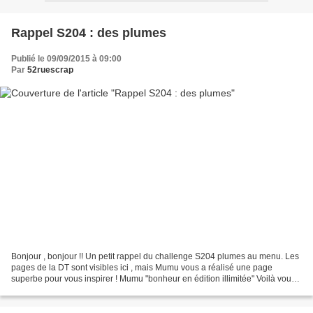
Rappel S204 : des plumes
Publié le 09/09/2015 à 09:00
Par
52ruescrap
Bonjour , bonjour !! Un petit rappel du challenge S204 plumes au menu. Les
pages de la DT sont visibles ici , mais Mumu vous a réalisé une page
superbe pour vous inspirer ! Mumu "bonheur en édition illimitée" Voilà vous
avez jusqu'au mercredi 4 novembre...