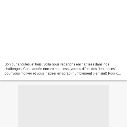
Bonjour à toutes, et tous, Voilà nous repartons enchantées dans nos
challenges. Cette année encore nous essayerons d'être des "tentatrices"
pour vous motiver et vous inspirer en scrap.(humblement bien sur!) Pour ce
retour nous avons souhaité mettre en...