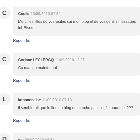
C
Cécile
13/09/2010 07:34
Merci les filles de vos visites sur mon blog et de vos gentils messages
ici. Bises.
Répondre
C
Corinne LECLERCQ
11/09/2010 12:27
Ca marche maintenant
Répondre
L
lathononaise
11/09/2010 07:13
il semblerait que le lien du blog ne marche pas... enfin pour moi ???
Répondre
D
del
09/09/2010 08:58