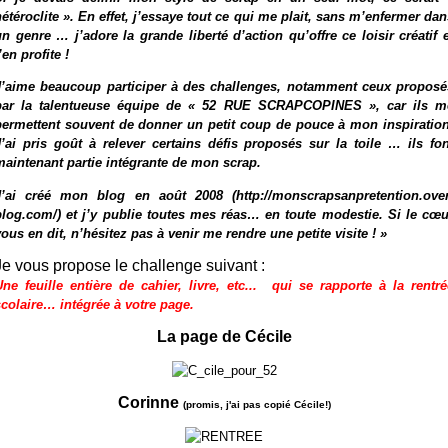
hétéroclite ». En effet, j’essaye tout ce qui me plait, sans m’enfermer dan
un genre … j’adore la grande liberté d’action qu’offre ce loisir créatif e
’en profite !
J’aime beaucoup participer à des challenges, notamment ceux proposé
par la talentueuse équipe de « 52 RUE SCRAPCOPINES », car ils m
permettent souvent de donner un petit coup de pouce à mon inspiration
J’ai pris goût à relever certains défis proposés sur la toile … ils fon
maintenant partie intégrante de mon scrap.
J’ai créé mon blog en août 2008 (
http://monscrapsanpretention.over
blog.com/
) et j’y publie toutes mes réas… en toute modestie. Si le cœu
ous en dit, n’hésitez pas à venir me rendre une petite visite ! »
Je vous propose le challenge suivant :
Une feuille entière de cahier, livre, etc... qui se rapporte à la rentré
scolaire… intégrée à votre page.
La page de Cécile
Corinne
(promis, j'ai pas copié Cécile!)