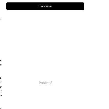
s
à
s
s
l
Publicité
r
t
t
«