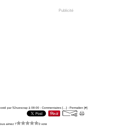
Publicité
osté par 52ruescrap à 08:00 -
Commentaires [
…
]
- Permalien [
#
]
ous aimez ?
0 vote