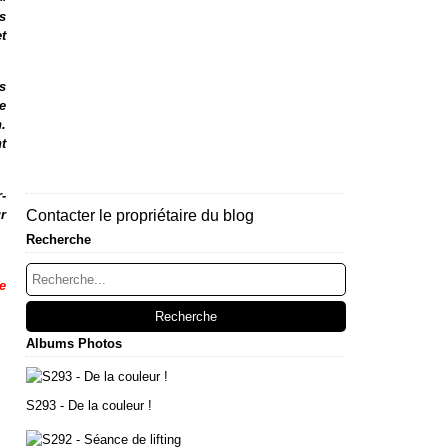
s
t
s
e
.
t
-
r
Contacter le propriétaire du blog
Recherche
e
Albums Photos
S293 - De la couleur !