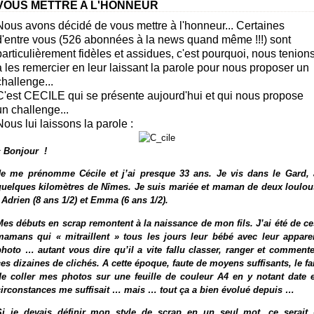
VOUS METTRE A L'HONNEUR
Nous avons décidé de vous mettre à l'honneur... Certaines
d'entre vous (526 abonnées à la news quand même !!!) sont
particulièrement fidèles et assidues, c'est pourquoi, nous tenion
à les remercier en leur laissant la parole pour nous proposer un
challenge...
C'est
CECILE
qui se présente aujourd'hui et qui nous propose
un challenge...
Nous lui laissons la parole :
« Bonjour !
Je me prénomme Cécile et j’ai presque 33 ans. Je vis dans le Gard, 
quelques kilomètres de Nîmes. Je suis mariée et maman de deux loulou
 Adrien (8 ans 1/2) et Emma (6 ans 1/2).
Mes débuts en scrap remontent à la naissance de mon fils. J’ai été de ce
mamans qui « mitraillent » tous les jours leur bébé avec leur apparei
photo … autant vous dire qu’il a vite fallu classer, ranger et commente
ces dizaines de clichés. A cette époque, faute de moyens suffisants, le fai
de coller mes photos sur une feuille de couleur A4 en y notant date e
circonstances me suffisait … mais … tout ça a bien évolué depuis …
Si je devais définir mon style de scrap en un seul mot, ce serait 