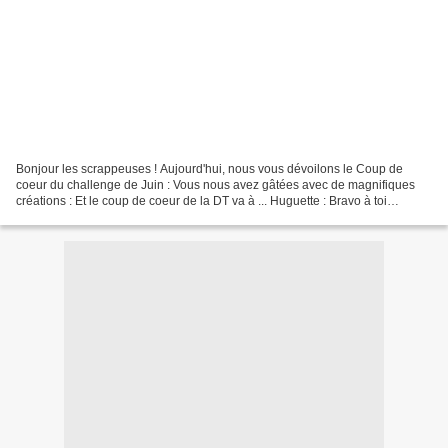
Bonjour les scrappeuses ! Aujourd'hui, nous vous dévoilons le Coup de
coeur du challenge de Juin : Vous nous avez gâtées avec de magnifiques
créations : Et le coup de coeur de la DT va à ... Huguette : Bravo à toi
Huguette ! Nous t'invitons sur un prochain...